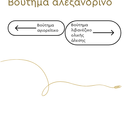
Βούτημα αλεξανδρινό
Πλοήγηση
Βούτημα
Βούτημα
🡐
άρθρων
λιβανέζικο
αγιορείτικο
🡒
ολικής
άλεσης