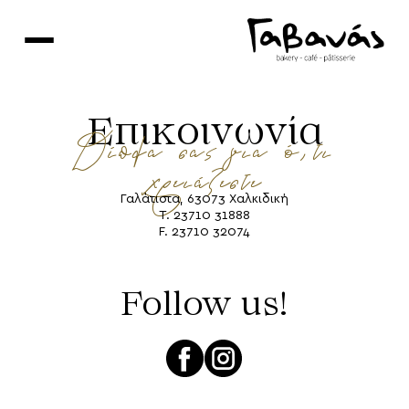
Skip
to
content
Επικοινωνία
Δίπλα σας για ό,τι
χρειάζεστε
Γαλάτιστα, 63073 Χαλκιδική
Τ. 23710 31888
F. 23710 32074
Follow us!