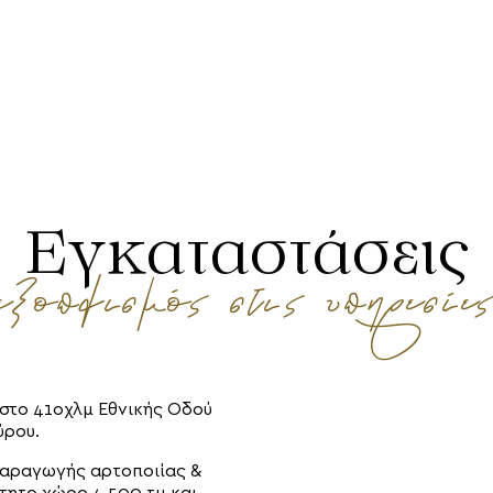
Εγκαταστάσεις
ξοπλισμός στις υπηρεσίε
 στο 41οχλμ Εθνικής Οδού
ύρου.
παραγωγής αρτοποιίας &
τητο χώρο 4.500 τμ και