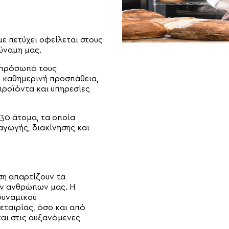
με πετύχει οφείλεται στους
ύναμη μας.
 πρόσωπό τους
 η καθημερινή προσπάθεια,
προϊόντα και υπηρεσίες
130 άτομα, τα οποία
αγωγής, διακίνησης και
ση απαρτίζουν τα
ων ανθρώπων μας. Η
δυναμικού
εταιρίας, όσο και από
αι στις αυξανόμενες