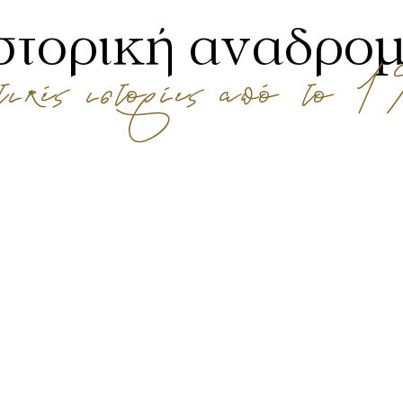
στορική αναδρο
τικές ιστορίες από το