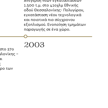
Ανέγερση νέων εγκαταστάσεων
1.500 τ.μ. στο 41οχλμ Εθνικής
οδού Θεσσαλονίκης- Πολυγύρου,
εγκατάσταση νέου τεχνολογικά
και ποιοτικά πιο σύγχρονου
εξοπλισμού. Ενοποίηση τμημάτων
200
παραγωγής σε ένα χώρο.
2003
Επέκτασ
στο 27ο
HO.RE.CA
αλονίκης -
έναρξη 
αι
δραστηρ
ς
ώρο των