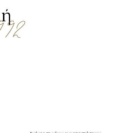
μή
 1992