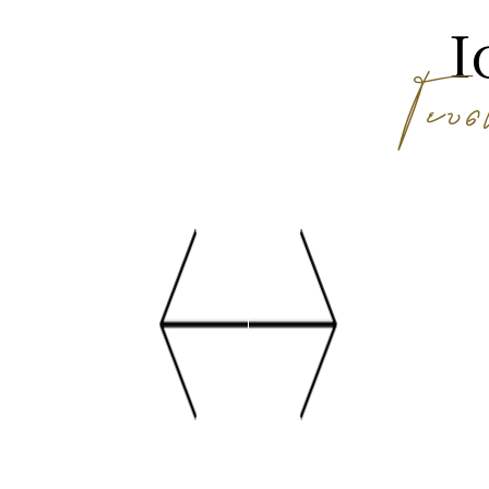
Ι
Γευσ