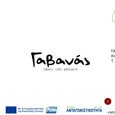
Γ
Χ
Τ
x
© 2026 Gavana