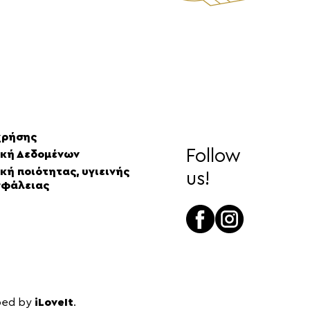
χρήσης
Follow
ική Δεδομένων
κή ποιότητας, υγιεινής
us!
σφάλειας
ped by
iLoveIt
.