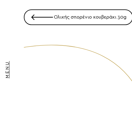
Πλοήγηση
🡐
Ολικής σπορένιο κουβεράκι 30g
άρθρων
MENU