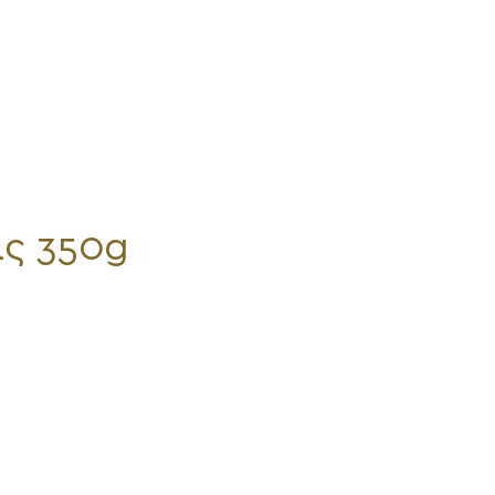
ς 350g