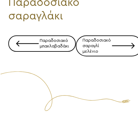
Παραδοσιακό
σαραγλάκι
Πλοήγηση
Παραδοσιακό
Παραδοσιακό
🡐
άρθρων
🡒
σαραγλί
μπακλαβαδάκι
μελένιο