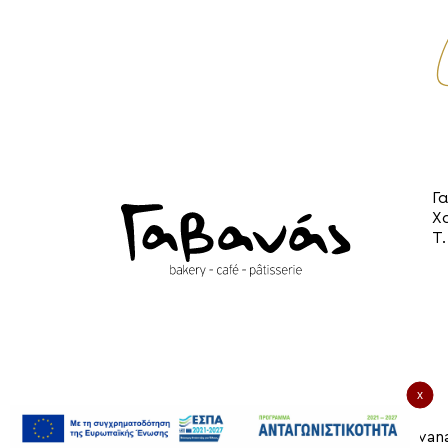
Γ
Χ
Τ
x
© 2026 Gavana