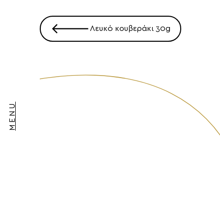
Πλοήγηση
🡐
Λευκό κουβεράκι 30g
άρθρων
MENU