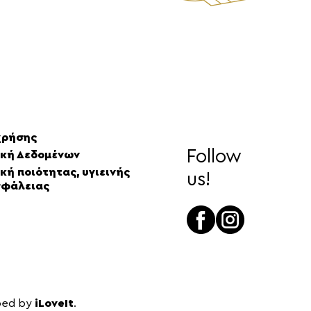
χρήσης
Follow
ική Δεδομένων
κή ποιότητας, υγιεινής
us!
σφάλειας
ped by
iLoveIt
.