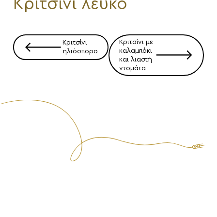
Κριτσίνι λευκό
Πλοήγηση
Κριτσίνι με
Κριτσίνι
🡐
άρθρων
καλαμπόκι
ηλιόσπορο
🡒
και λιαστή
ντομάτα