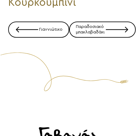
Κουρκουμπίνι
Πλοήγηση
Παραδοσιακό
🡐
🡒
άρθρων
Γιαννιώτικο
μπακλαβαδάκι