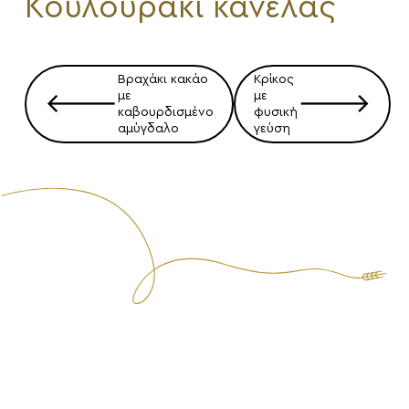
Κουλουράκι κανέλας
Πλοήγηση
Βραχάκι κακάο
Κρίκος
άρθρων
με
με
🡐
🡒
καβουρδισμένο
φυσική
αμύγδαλο
γεύση